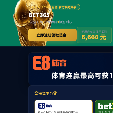
Bwin·
EN