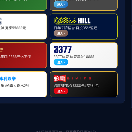
公司新闻
8人赴市区品尚豆捞聚餐联欢
3003no1线路检测中心董事长于永进及集装袋工厂的高管与公司所