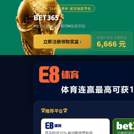
Bwin·